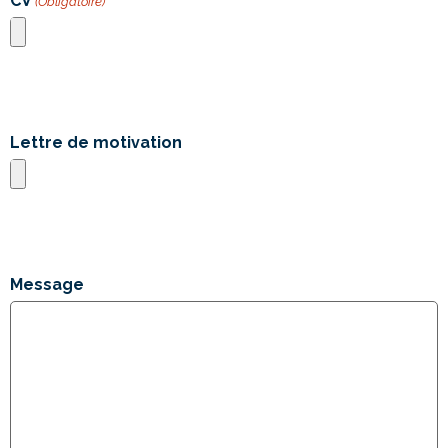
CV
(Obligatoire)
Types de fichiers acceptés : jpg, png, pdf, Taille max. des
fichiers : 4 MB.
Lettre de motivation
Types de fichiers acceptés : jpg, png, pdf, Taille max. des
fichiers : 2 MB.
Message