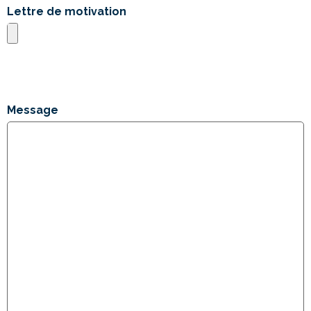
Lettre de motivation
Types de fichiers acceptés : jpg, png, pdf, Taille max. des
fichiers : 2 MB.
Message